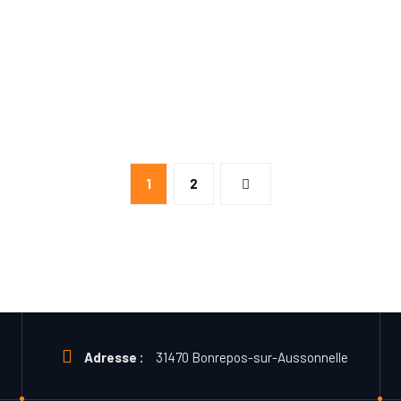
1
2
Adresse :
31470 Bonrepos-sur-Aussonnelle